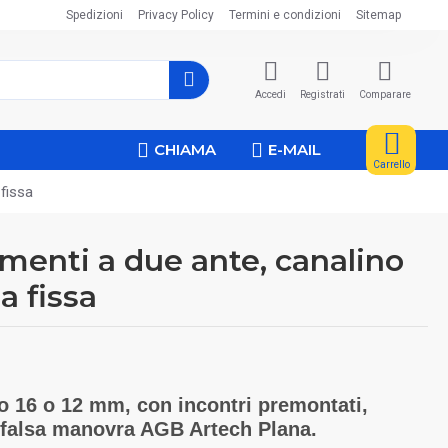
Spedizioni
Privacy Policy
Termini e condizioni
Sitemap
Accedi
Registrati
Comparare
CHIAMA
E-MAIL
Carrello
fissa
menti a due ante, canalino
a fissa
o 16 o 12 mm, con incontri premontati,
 falsa manovra AGB Artech Plana.