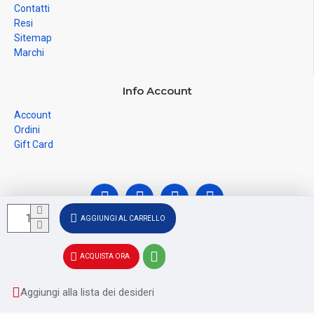
Contatti
Resi
Sitemap
Marchi
Info Account
Account
Ordini
Gift Card
AGGIUNGI AL CARRELLO
© Ferramenta Santoro Domenico 2026, C.F.
ACQUISTA ORA
SNTDNC60T04F481U, P.IVA IT02228110652 - Registro delle
Imprese di SALERNO SA - 256356
Aggiungi alla lista dei desideri