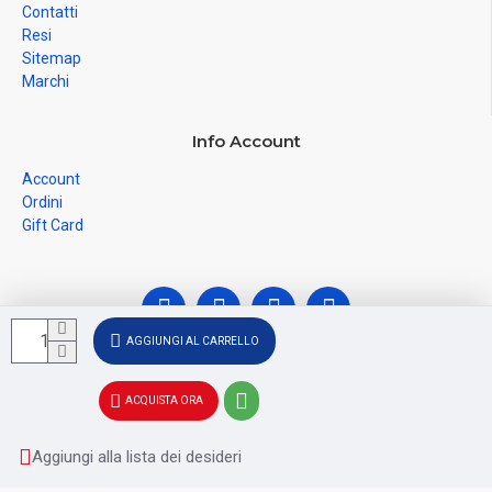
Contatti
Resi
Sitemap
Marchi
Info Account
Account
Ordini
Gift Card
AGGIUNGI AL CARRELLO
© Ferramenta Santoro Domenico 2026, C.F.
ACQUISTA ORA
SNTDNC60T04F481U, P.IVA IT02228110652 - Registro delle
Imprese di SALERNO SA - 256356
Aggiungi alla lista dei desideri