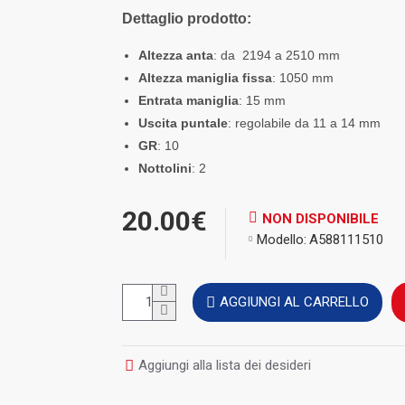
Dettaglio prodotto:
Altezza anta
: da 2194 a 2510 mm
Altezza maniglia fissa
: 1050 mm
Entrata maniglia
: 15 mm
Uscita puntale
: regolabile da 11 a 14 mm
GR
: 10
Nottolini
: 2
20.00€
NON DISPONIBILE
Modello:
A588111510
AGGIUNGI AL CARRELLO
Aggiungi alla lista dei desideri