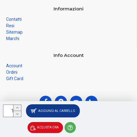
Informazioni
Contatti
Resi
Sitemap
Marchi
Info Account
Account
Ordini
Gift Card
AGGIUNGI AL CARRELLO
© Ferramenta Santoro Domenico 2026, C.F.
ACQUISTA ORA
SNTDNC60T04F481U, P.IVA IT02228110652 - Registro delle