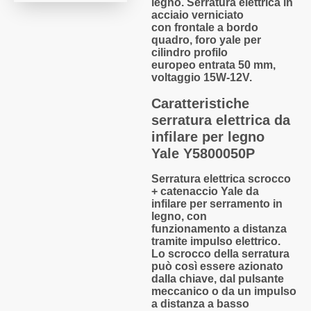
legno
.
Serratura elettrica
in
acciaio verniciato
con
frontale
a
bordo
quadro
, foro yale
per
cilindro profilo
europeo
entrata 50 mm,
voltaggio 15W-12V.
Caratteristiche
serratura elettrica da
infilare per legno
Yale Y5800050P
Serratura elettrica
scrocco
+ catenaccio
Yale da
infilare
per serramento in
legno
, con
funzionamento
a distanza
tramite impulso elettrico
.
Lo scrocco della serratura
può così essere azionato
dalla chiave, dal pulsante
meccanico o da un impulso
a distanza a basso