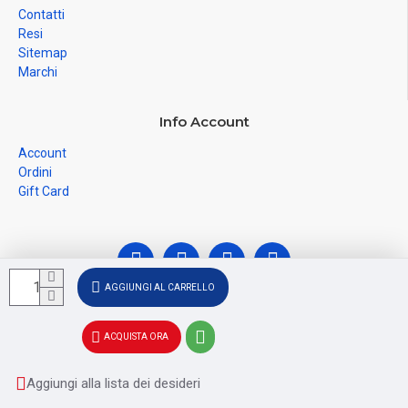
Contatti
Resi
Sitemap
Marchi
Info Account
Account
Ordini
Gift Card
AGGIUNGI AL CARRELLO
© Ferramenta Santoro Domenico 2026, C.F.
ACQUISTA ORA
SNTDNC60T04F481U, P.IVA IT02228110652 - Registro delle
Imprese di SALERNO SA - 256356
Aggiungi alla lista dei desideri