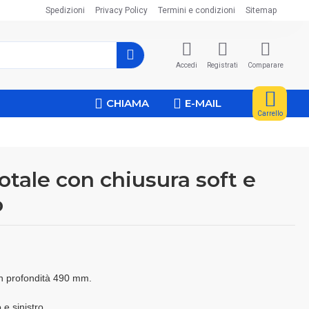
Spedizioni
Privacy Policy
Termini e condizioni
Sitemap
Accedi
Registrati
Comparare
CHIAMA
E-MAIL
Carrello
otale con chiusura soft e
o
on profondità 490 mm.
 e sinistro.