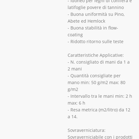
- Idoneo per legni di conifera e
latifoglie povere di tannino
- Buona uniformità su Pino,
Abete ed Hemlock
- Buona stabilità in flow-
coating
- Ridotto ritorno sulle teste
Caratteristiche Applicative:
- N. consigliato di mani da 1 a
2 mani
- Quantità consigliate per
mano min: 50 g/m2 max: 80
g/m2
- Intervallo tra le mani min: 2 h
max: 6 h
- Resa metrica (m2/litro) da 12
a 14.
Sovraverniciatura:
Sovraverniciabile con i prodotti