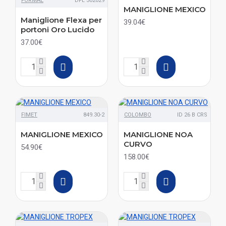
FORMAE
DFL 302029
MANIGLIONE MEXICO
Maniglione Flexa per
39.04€
portoni Oro Lucido
37.00€
FIMET
849.30-2
COLOMBO
ID 26 B CRS
MANIGLIONE MEXICO
MANIGLIONE NOA
CURVO
54.90€
158.00€