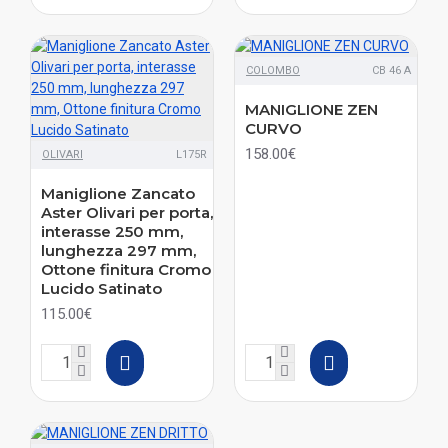
COLOMBO
CB 46 A
MANIGLIONE ZEN
CURVO
158.00€
OLIVARI
L175R
Maniglione Zancato
Aster Olivari per porta,
interasse 250 mm,
lunghezza 297 mm,
Ottone finitura Cromo
Lucido Satinato
115.00€