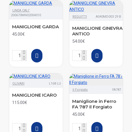
LINEA CALI'
200670MN02004010
REGUITTI
A040MD003 29 B
MANIGLIONE GARDA
MANIGLIONE GINEVRA
ANTICO
45.00€
54.00€
OLIVARI
L168 LU
il Forgiato
FA787
MANIGLIONE ICARO
Maniglione in Ferro
115.00€
FA 787 Il Forgiato
45.00€