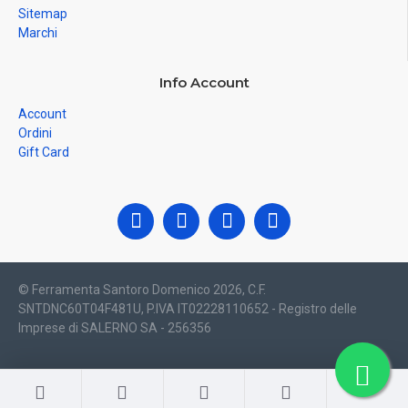
Sitemap
Marchi
Info Account
Account
Ordini
Gift Card
© Ferramenta Santoro Domenico 2026, C.F.
SNTDNC60T04F481U, P.IVA IT02228110652 - Registro delle
Imprese di SALERNO SA - 256356