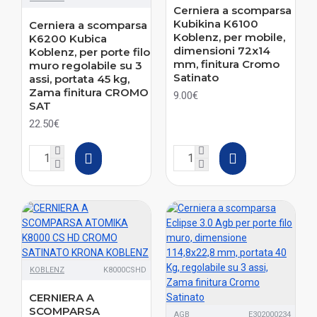
Cerniera a scomparsa
Kubikina K6100
Cerniera a scomparsa
Koblenz, per mobile,
K6200 Kubica
dimensioni 72x14
Koblenz, per porte filo
mm, finitura Cromo
muro regolabile su 3
Satinato
assi, portata 45 kg,
Zama finitura CROMO
9.00€
SAT
22.50€
KOBLENZ
K8000CSHD
CERNIERA A
SCOMPARSA
AGB
E302000234