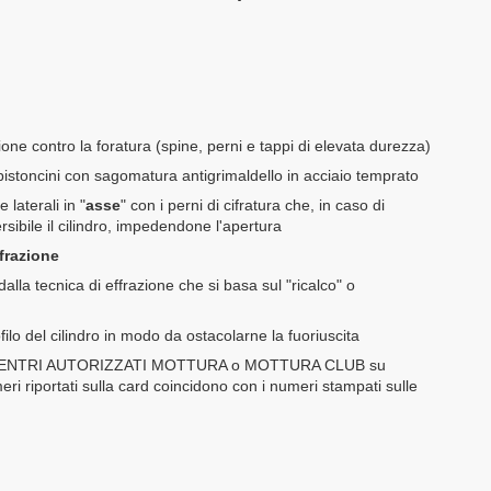
zione contro la foratura (spine, perni e tappi di elevata durezza)
ropistoncini con sagomatura antigrimaldello in acciaio temprato
 e laterali in "
asse
" con i perni di cifratura che, in caso di
sibile il cilindro, impedendone l'apertura
ffrazione
 dalla tecnica di effrazione che si basa sul "ricalco" o
lo del cilindro in modo da ostacolarne la fuoriuscita
ENTRI AUTORIZZATI MOTTURA o MOTTURA CLUB su
eri riportati sulla card coincidono con i numeri stampati sulle