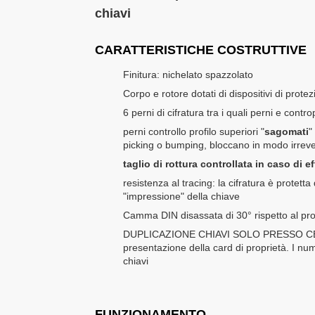
chiavi
CARATTERISTICHE COSTRUTTIVE
Finitura: nichelato spazzolato
Corpo e rotore dotati di dispositivi di prote
6 perni di cifratura tra i quali perni e cont
perni controllo profilo superiori "
sagomati
"
picking o bumping, bloccano in modo irrever
taglio di rottura controllata in caso di e
resistenza al tracing: la cifratura è protetta
"impressione" della chiave
Camma DIN disassata di 30° rispetto al profi
DUPLICAZIONE CHIAVI SOLO PRESSO C
presentazione della card di proprietà. I num
chiavi
FUNZIONAMENTO