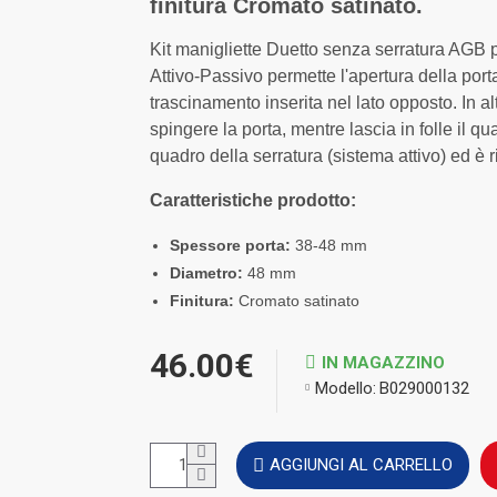
finitura Cromato satinato.
Kit manigliette Duetto senza serratura AGB p
Attivo-Passivo permette l'apertura della porta
trascinamento inserita nel lato opposto. In al
spingere la porta, mentre lascia in folle il q
quadro della serratura (sistema attivo) ed è ri
Caratteristiche prodotto:
Spessore porta:
38-48 mm
Diametro:
48 mm
Finitura:
Cromato satinato
46.00€
IN MAGAZZINO
Modello:
B029000132
AGGIUNGI AL CARRELLO