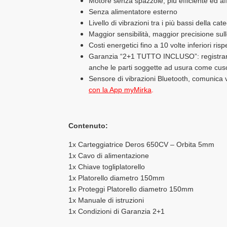
Motore senza spazzole, più efficiente ed aff
Senza alimentatore esterno
Livello di vibrazioni tra i più bassi della cat
Maggior sensibilità, maggior precisione sull
Costi energetici fino a 10 volte inferiori ri
Garanzia “2+1 TUTTO INCLUSO”: registrando
anche le parti soggette ad usura come cusci
Sensore di vibrazioni Bluetooth, comunica 
con la App myMirka
.
Contenuto:
1x Carteggiatrice Deros 650CV – Orbita 5mm
1x Cavo di alimentazione
1x Chiave togliplatorello
1x Platorello diametro 150mm
1x Proteggi Platorello diametro 150mm
1x Manuale di istruzioni
1x Condizioni di Garanzia 2+1