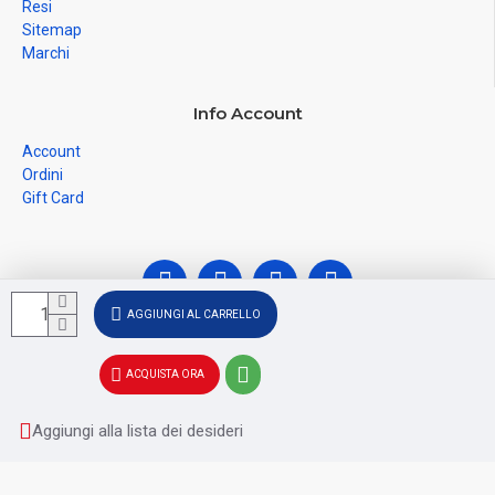
Resi
Sitemap
Marchi
Info Account
Account
Ordini
Gift Card
AGGIUNGI AL CARRELLO
© Ferramenta Santoro Domenico 2026, C.F.
ACQUISTA ORA
SNTDNC60T04F481U, P.IVA IT02228110652 - Registro delle
Imprese di SALERNO SA - 256356
Aggiungi alla lista dei desideri