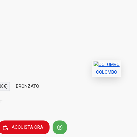
COLOMBO
00€)
BRONZATO
T
ACQUISTA ORA