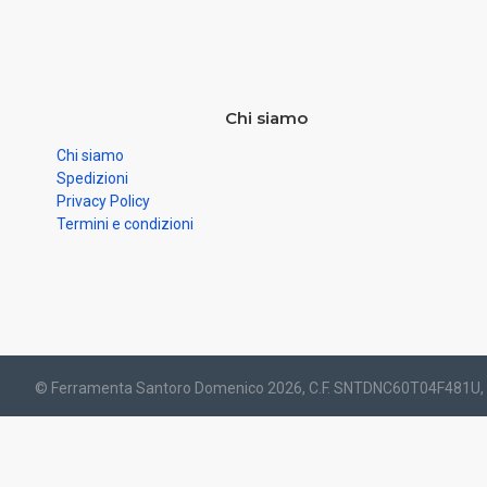
Chi siamo
Chi siamo
Spedizioni
Privacy Policy
Termini e condizioni
© Ferramenta Santoro Domenico 2026, C.F. SNTDNC60T04F481U, P