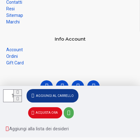
Contatti
Resi
Sitemap
Marchi
Info Account
Account
Ordini
Gift Card
AGGIUNGI AL CARRELLO
© Ferramenta Santoro Domenico 2026, C.F.
ACQUISTA ORA
SNTDNC60T04F481U, P.IVA IT02228110652 - Registro delle
Imprese di SALERNO SA - 256356
Aggiungi alla lista dei desideri