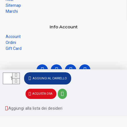
Sitemap
Marchi
Info Account
Account
Ordini
Gift Card
AGGIUNGI AL CARRELLO
© Ferramenta Santoro Domenico 2026, C.F.
ACQUISTA ORA
SNTDNC60T04F481U, P.IVA IT02228110652 - Registro delle
Imprese di SALERNO SA - 256356
Aggiungi alla lista dei desideri