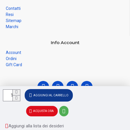
Contatti
Resi
Sitemap
Marchi
Info Account
Account
Ordini
Gift Card
AGGIUNGI AL CARRELLO
© Ferramenta Santoro Domenico 2026, C.F.
ACQUISTA ORA
SNTDNC60T04F481U, P.IVA IT02228110652 - Registro delle
Imprese di SALERNO SA - 256356
Aggiungi alla lista dei desideri