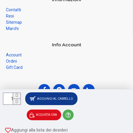
Contatti
Resi
Sitemap
Marchi
Info Account
Account
Ordini
Gift Card
AGGIUNGI AL CARRELLO
© Ferramenta Santoro Domenico 2026, C.F.
ACQUISTA ORA
SNTDNC60T04F481U, P.IVA IT02228110652 - Registro delle
Imprese di SALERNO SA - 256356
Aggiungi alla lista dei desideri