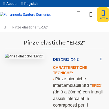
Accedi
Registati
Carrello
Pinze elastiche "ER32"
Pinze elastiche "ER32"
DESCRIZIONE
CARATTERISTICHE
TECNICHE:
Pinze biconiche
•
intercambiabili Std “
”
ER32
(da 3 a 20mm) con intagli
assiali intercalati e
contrapposti per il