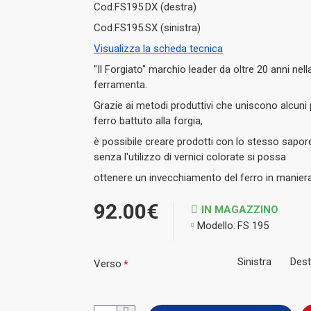
Cod.FS195.DX (destra)
Cod.FS195.SX (sinistra)
Visualizza la scheda tecnica
"Il Forgiato" marchio leader da oltre 20 anni nell
ferramenta.
Grazie ai metodi produttivi che uniscono alcuni
ferro battuto alla forgia,
è possibile creare prodotti con lo stesso sapor
senza l'utilizzo di vernici colorate si possa
ottenere un invecchiamento del ferro in maniera 
92.00€
IN MAGAZZINO
Modello:
FS 195
Sinistra
Dest
Verso