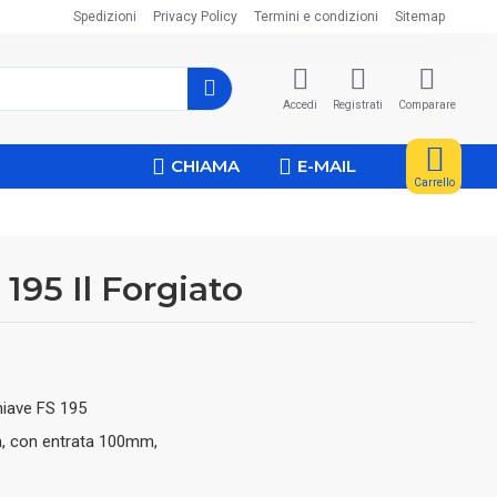
Spedizioni
Privacy Policy
Termini e condizioni
Sitemap
Accedi
Registrati
Comparare
CHIAMA
E-MAIL
Carrello
195 Il Forgiato
hiave FS 195
ta, con entrata 100mm,