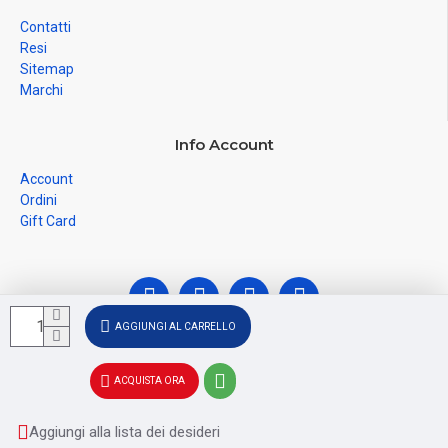
Contatti
Resi
Sitemap
Marchi
Info Account
Account
Ordini
Gift Card
AGGIUNGI AL CARRELLO
© Ferramenta Santoro Domenico 2026, C.F.
ACQUISTA ORA
SNTDNC60T04F481U, P.IVA IT02228110652 - Registro delle
Imprese di SALERNO SA - 256356
Aggiungi alla lista dei desideri