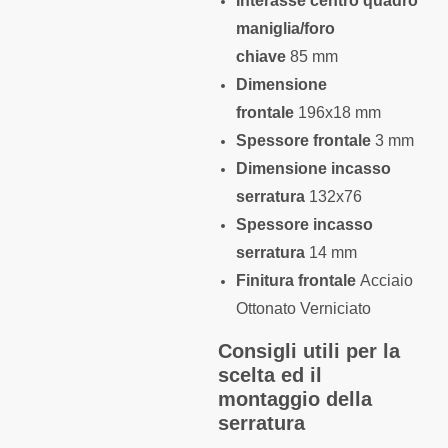
Interasse centro quadro
maniglia/foro
chiave
85 mm
Dimensione
frontale
196x18 mm
Spessore frontale
3 mm
Dimensione incasso
serratura
132x76
Spessore incasso
serratura
14 mm
Finitura frontale
Acciaio
Ottonato Verniciato
Consigli utili per la
scelta ed il
montaggio della
serratura