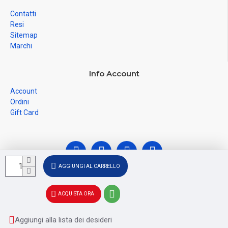
Contatti
Resi
Sitemap
Marchi
Info Account
Account
Ordini
Gift Card
AGGIUNGI AL CARRELLO
© Ferramenta Santoro Domenico 2026, C.F.
ACQUISTA ORA
SNTDNC60T04F481U, P.IVA IT02228110652 - Registro delle
Imprese di SALERNO SA - 256356
Aggiungi alla lista dei desideri