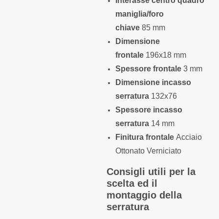
Interasse centro quadro
maniglia/foro
chiave
85 mm
Dimensione
frontale
196x18 mm
Spessore frontale
3 mm
Dimensione incasso
serratura
132x76
Spessore incasso
serratura
14 mm
Finitura frontale
Acciaio
Ottonato Verniciato
Consigli utili per la
scelta ed il
montaggio della
serratura