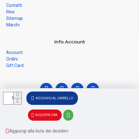
Contatti
Resi
Sitemap
Marchi
Info Account
Account
Ordini
Gift Card
AGGIUNGI AL CARRELLO
© Ferramenta Santoro Domenico 2026, C.F.
ACQUISTA ORA
SNTDNC60T04F481U, P.IVA IT02228110652 - Registro delle
Imprese di SALERNO SA - 256356
Aggiungi alla lista dei desideri