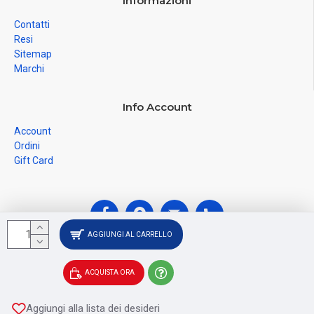
Informazioni
Contatti
Resi
Sitemap
Marchi
Info Account
Account
Ordini
Gift Card
AGGIUNGI AL CARRELLO
© Ferramenta Santoro Domenico 2026, C.F.
ACQUISTA ORA
SNTDNC60T04F481U, P.IVA IT02228110652 - Registro delle
Imprese di SALERNO SA - 256356
Aggiungi alla lista dei desideri