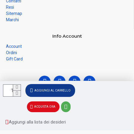
Contatti
Resi
Sitemap
Marchi
Info Account
Account
Ordini
Gift Card
AGGIUNGI AL CARRELLO
© Ferramenta Santoro Domenico 2026, C.F.
ACQUISTA ORA
SNTDNC60T04F481U, P.IVA IT02228110652 - Registro delle
Imprese di SALERNO SA - 256356
Aggiungi alla lista dei desideri