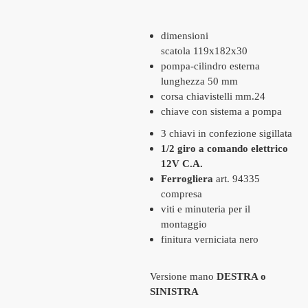
dimensioni
scatola 119x182x30
pompa-cilindro esterna
lunghezza 50 mm
cors
a chiavistelli mm.24
chiave con sistema a pompa
3 chiavi in confezione sigillata
1/2 giro a comando elettrico
12V C.A.
Ferrogliera
art. 94335
compresa
viti e minuteria per il
montaggio
finitura verniciata nero
Versione mano
DESTRA o
SINISTRA