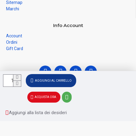
Sitemap
Marchi
Info Account
Account
Ordini
Gift Card
AGGIUNGI AL CARRELLO
© Ferramenta Santoro Domenico 2026, C.F.
ACQUISTA ORA
SNTDNC60T04F481U, P.IVA IT02228110652 - Registro delle
Imprese di SALERNO SA - 256356
Aggiungi alla lista dei desideri