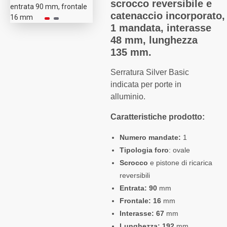
scrocco reversibile e
catenaccio incorporato,
1 mandata, interasse
48 mm, lunghezza
135 mm.
Serratura Silver Basic
indicata per porte in
alluminio.
Caratteristiche prodotto:
Numero mandate:
1
Tipologia foro
: ovale
Scrocco
e pistone di ricarica
reversibili
Entrata: 90
mm
Frontale: 16
mm
Interasse: 67
mm
Lunghezza: 192
mm