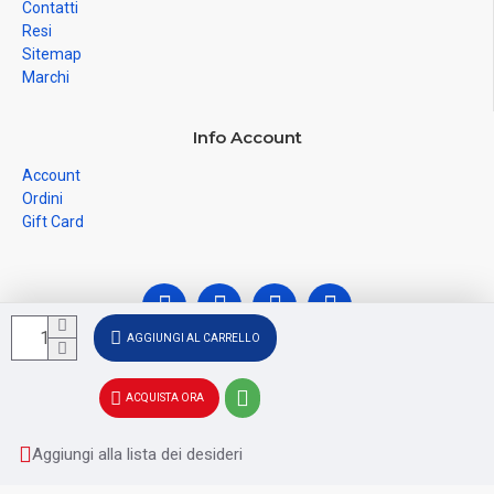
Contatti
Resi
Sitemap
Marchi
Info Account
Account
Ordini
Gift Card
AGGIUNGI AL CARRELLO
© Ferramenta Santoro Domenico 2026, C.F.
ACQUISTA ORA
SNTDNC60T04F481U, P.IVA IT02228110652 - Registro delle
Imprese di SALERNO SA - 256356
Aggiungi alla lista dei desideri