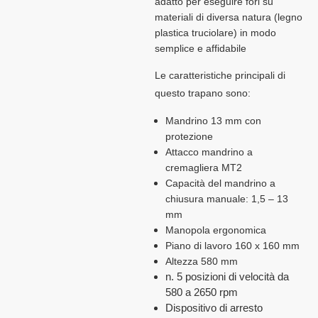
adatto per eseguire
fori
su
materiali di diversa natura (
legno
plastica truciolare
) in modo
semplice e affidabile
Le caratteristiche principali di
questo trapano sono:
Mandrino 13 mm con
prote
zione
Attacco mandrino a
cremagliera MT2
Capacità del mandrino a
chiusura manuale: 1,5 – 13
mm
Manopola ergonomica
Piano di lavoro 160 x 160 mm
Altezza 580 mm
n. 5 posizioni di velocità da
580 a 2650 rpm
Dispositivo di arresto